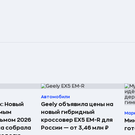
Автомобили
к: Новый
Geely объявила цены на
амым
новый гибридный
Мар
ьмом 2026
кроссовер EX5 EM-R для
Ми
на собрала
России — от 3,46 млн ₽
го