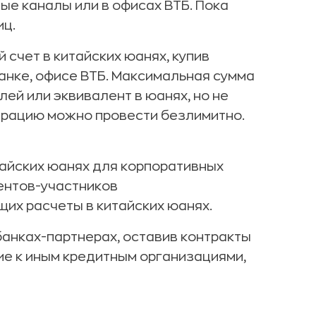
ые каналы или в офисах ВТБ. Пока
иц.
 счет в китайских юанях, купив
анке, офисе ВТБ. Максимальная сумма
ей или эквивалент в юанях, но не
перацию можно провести безлимитно.
тайских юанях для корпоративных
ентов-участников
их расчеты в китайских юанях.
банках-партнерах, оставив контракты
ие к иным кредитным организациями,