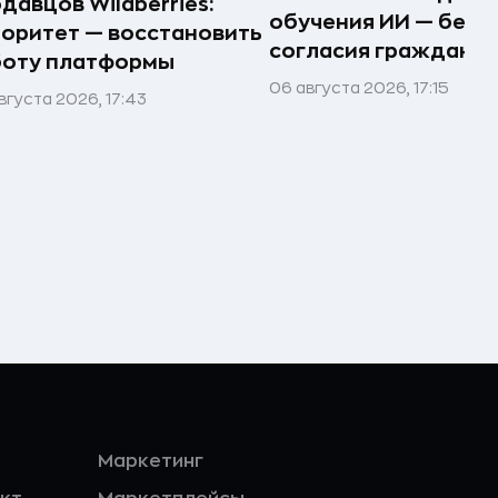
давцов Wildberries:
обучения ИИ — без
оритет — восстановить
согласия граждан
боту платформы
06 августа 2026, 17:15
вгуста 2026, 17:43
Маркетинг