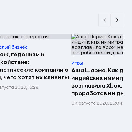
алый бизнес
аж, гедонизм и
койствие:
Игры
истические компании о
Аша Шарма. Как доч
, чего хотят их клиенты
индийских иммигра
возглавила Xbox, не
вгуста 2026, 13:28
проработав ни дня в
04 августа 2026, 23:04