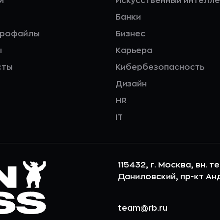
и
Искусственный интелле
Банки
профайлы
Бизнес
ы
Карьера
сты
Кибербезопасность
Дизайн
HR
IT
115432, г. Москва, вн. т
Даниловский, пр-кт Андр
team@rb.ru