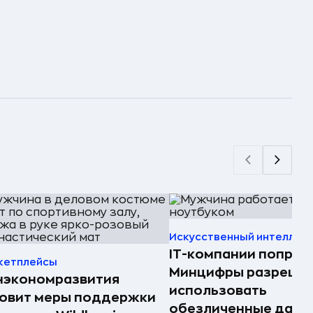
Искусственный интеллек
IT-компании попрос
кетплейсы
Минцифры разреши
нэкономразвития
использовать
товит меры поддержки
обезличенные данн