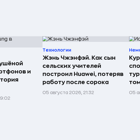
Технологии
Нем
Жэнь Чжэнфэй. Как сын
Кур
сушёной
сельских учителей
спо
ртфонов и
построил Huawei, потеряв
тур
стория
работу после сорока
том
05 августа 2026, 21:32
05 а
09:02