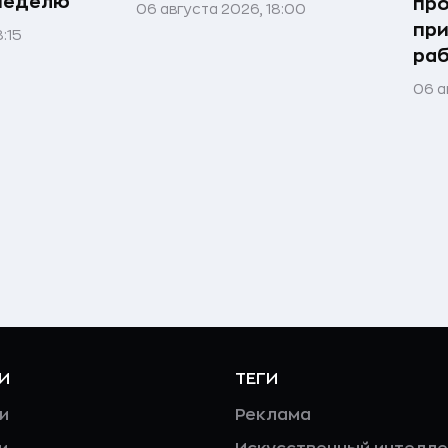
 неделю
про
06 августа 2026, 18:00
при
:15
ра
06 а
И
ТЕГИ
и
Реклама