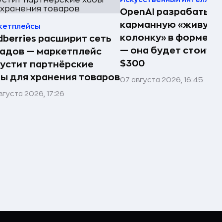
OpenAI разрабатыв
карманную «живую
кетплейсы
колонку» в форме п
dberries расширит сеть
— она будет стоить 
адов — маркетплейс
$300
устит партнёрские
ы для хранения товаров
07 августа 2026, 16:45
вгуста 2026, 17:26