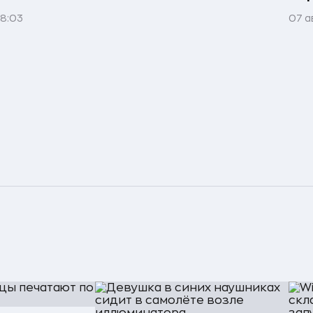
08:03
07 а