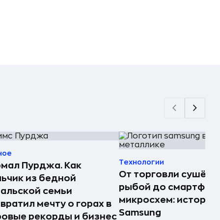
ное
Технологии
мал Пурджа. Как
От торговли сушёно
ьчик из бедной
рыбой до смартфоно
альской семьи
микросхем: история
вратил мечту о горах в
Samsung
овые рекорды и бизнес