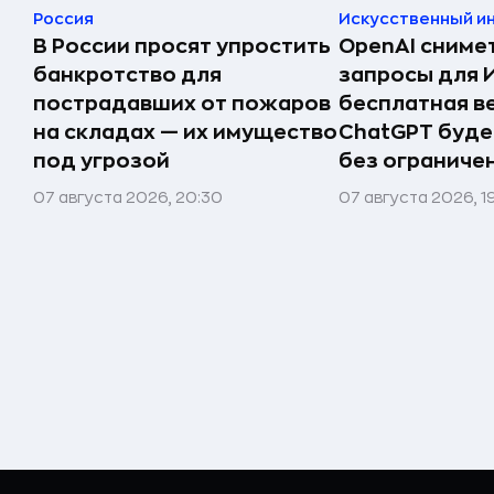
Россия
Искусственный и
В России просят упростить
OpenAI сниме
банкротство для
запросы для 
пострадавших от пожаров
бесплатная в
на складах — их имущество
ChatGPT буде
под угрозой
без ограниче
07 августа 2026, 20:30
07 августа 2026, 1