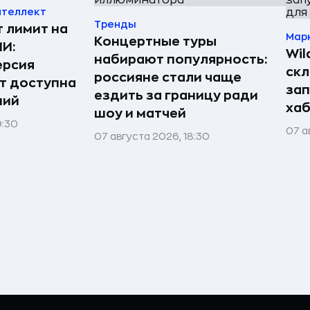
нтеллект
Тренды
т лимит на
Мар
Концертные туры
ИИ:
Wil
набирают популярность:
ерсия
скл
россияне стали чаще
т доступна
зап
ездить за границу ради
ний
хаб
шоу и матчей
9:30
07 а
07 августа 2026, 18:30