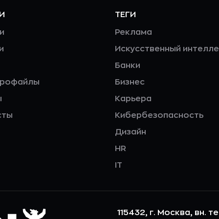
И
ТЕГИ
и
Реклама
и
Искусственный интелле
Банки
профайлы
Бизнес
ы
Карьера
сты
Кибербезопасность
Дизайн
HR
IT
115432, г. Москва, вн. т