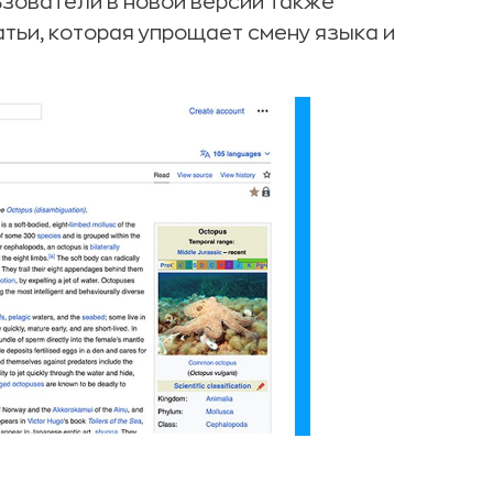
ьзователи в новой версии также
тьи, которая упрощает смену языка и