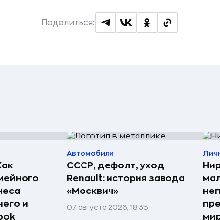
Поделиться:
Автомобили
Лич
Как
СССР, дефолт, уход
Нир
мейного
Renault: история завода
мал
неса
«Москвич»
неп
него и
пре
07 августа 2026, 18:35
bok
мир