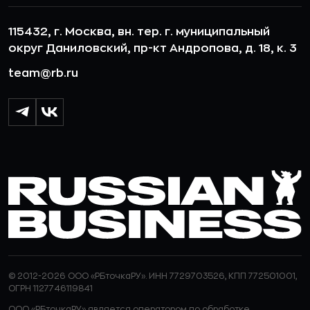
115432, г. Москва, вн. тер. г. муниципальный
округ Даниловский, пр-кт Андропова, д. 18, к. 3
team@rb.ru
© 2012-2026 ООО «РБточкаРУ». ИНН 7729703526, КПП 772501001,
ОГРН 1127746119841
ООО «РБточкаРУ» является оператором по обработке