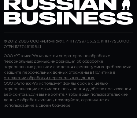
© 2012-2026 ООО «РБточкаРУ». ИНН 7729703526, КПП 772501001,
ОГРН 1127746119841
ООО «РБточкаРУ» является оператором по обработке
персональных данных, информация об обработке
персональных данных и сведения о реализуемых требованиях
к защите персональных данных отражены в
Политике в
отношении обработки персональных данных.
ООО «РБточкаРУ» использует файлы cookie с целью
персонализации сервисов и повышения удобства пользования
веб-сайтом. Если вы не хотите, чтобы ваши пользовательские
данные обрабатывались, пожалуйста, ограничьте их
использование в своём браузере.