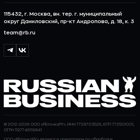
115432, г. Москва, вн. тер. г. муниципальный
округ Даниловский, пр-кт Андропова, д. 18, к. 3
team@rb.ru
© 2012-2026 ООО «РБточкаРУ». ИНН 7729703526, КПП 772501001,
ОГРН 1127746119841
ООО «РБточкаРУ» является оператором по обработке