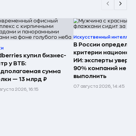
Искусственный интеллек
В России определил
ки
критерии национал
dberries купил бизнес-
ИИ: эксперты увере
тр у ВТБ:
90% компаний не см
едполагаемая сумма
выполнить
лки — 13 млрд ₽
07 августа 2026, 14:45
вгуста 2026, 16:15