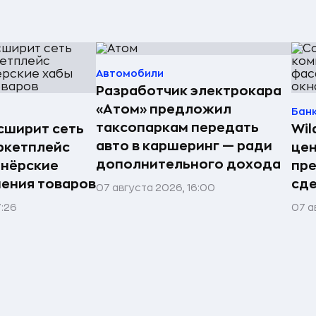
Автомобили
Разработчик электрокара
«Атом» предложил
Бан
таксопаркам передать
асширит сеть
Wil
авто в каршеринг — ради
ркетплейс
цен
дополнительного дохода
тнёрские
пр
нения товаров
сде
07 августа 2026, 16:00
7:26
07 а