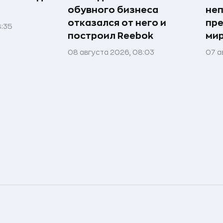
обувного бизнеса
неп
отказался от него и
пре
8:35
построил Reebok
мир
08 августа 2026, 08:03
07 а