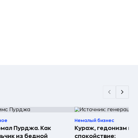
ное
Немалый бизнес
мал Пурджа. Как
Кураж, гедонизм и
ьчик из бедной
спокойствие: