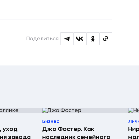
Поделиться:
Бизнес
Лич
, уход
Джо Фостер. Как
Нир
рия завода
наследник семейного
мал