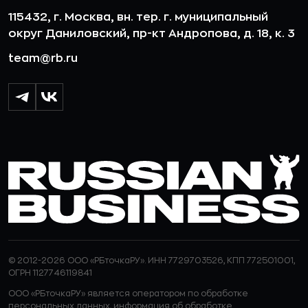
115432, г. Москва, вн. тер. г. муниципальный
округ Даниловский, пр-кт Андропова, д. 18, к. 3
team@rb.ru
© 2012-2026 ООО «РБточкаРУ». ИНН 7729703526, КПП 772501001,
ОГРН 1127746119841
ООО «РБточкаРУ» является оператором по обработке
персональных данных, информация об обработке