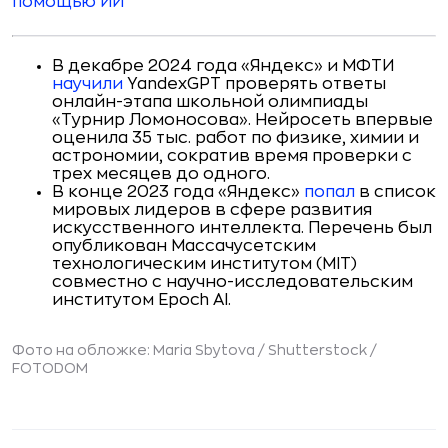
помощью ИИ
В декабре 2024 года «Яндекс» и МФТИ
научили
YandexGPT проверять ответы
онлайн-этапа школьной олимпиады
«Турнир Ломоносова». Нейросеть впервые
оценила 35 тыс. работ по физике, химии и
астрономии, сократив время проверки с
трех месяцев до одного.
В конце 2023 года «Яндекс»
попал
в список
мировых лидеров в сфере развития
искусственного интеллекта. Перечень был
опубликован Массачусетским
технологическим институтом (MIT)
совместно с научно-исследовательским
институтом Epoch AI.
Фото на обложке: Maria Sbytova / Shutterstock /
FOTODOM