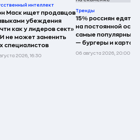
усственный интеллект
Тренды
н Маск ищет продавцов
15% россиян едят ф
авыками убеждения
на постоянной осно
чти как у лидеров сект»
самые популярные 
И не может заменить
— бургеры и картош
х специалистов
06 августа 2026, 20:00
вгуста 2026, 16:30