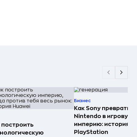
Бизнес
Как Sony превратила
Nintendo в игровую
империю: история
 построить
PlayStation
хнологическую