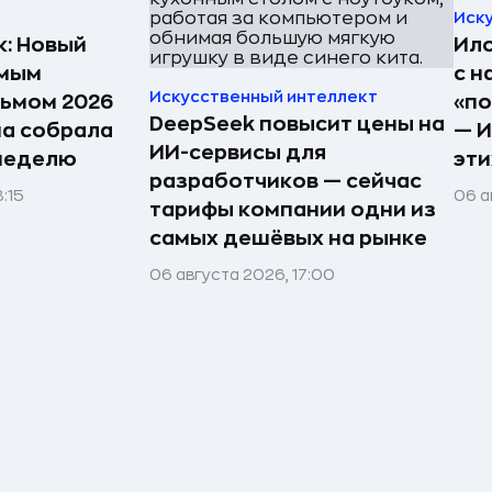
Иск
к: Новый
Ило
амым
с н
Искусственный интеллект
ьмом 2026
«по
DeepSeek повысит цены на
на собрала
— И
ИИ-сервисы для
 неделю
эти
разработчиков — сейчас
:15
06 а
тарифы компании одни из
самых дешёвых на рынке
06 августа 2026, 17:00