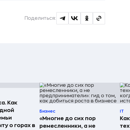
Поделиться:
а. Как
едной
Бизнес
IT
емьи
«Многие до сих пор
Как
ту о горах в
ремесленники, а не
те