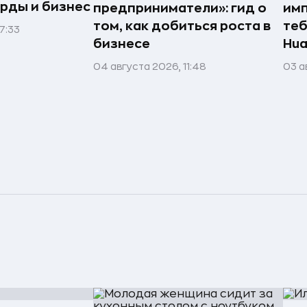
рды и бизнес
предприниматели»: гид о
имп
том, как добиться роста в
теб
7:33
бизнесе
Hua
04 августа 2026, 11:48
03 а