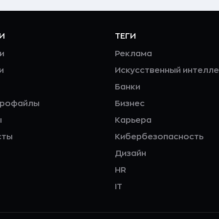
И
ТЕГИ
и
Реклама
и
Искусственный интелле
Банки
профайлы
Бизнес
ы
Карьера
сты
Кибербезопасность
Дизайн
HR
IT