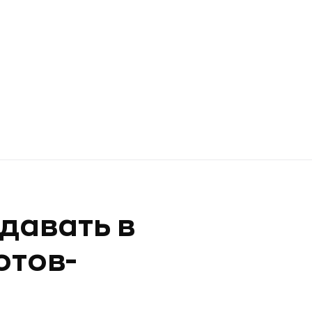
давать в
отов-