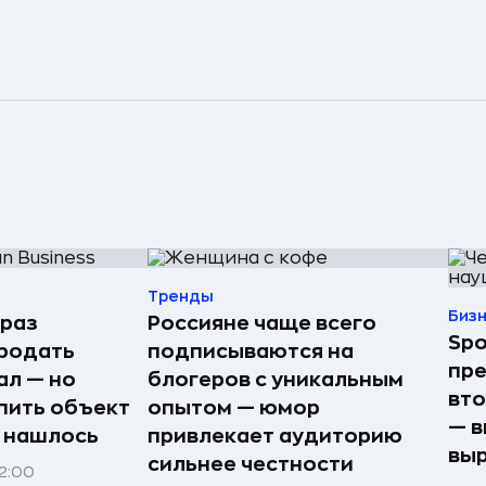
Тренды
Биз
 раз
Россияне чаще всего
Spo
родать
подписываются на
пре
ал — но
блогеров с уникальным
вто
пить объект
опытом — юмор
— в
е нашлось
привлекает аудиторию
выр
сильнее честности
22:00