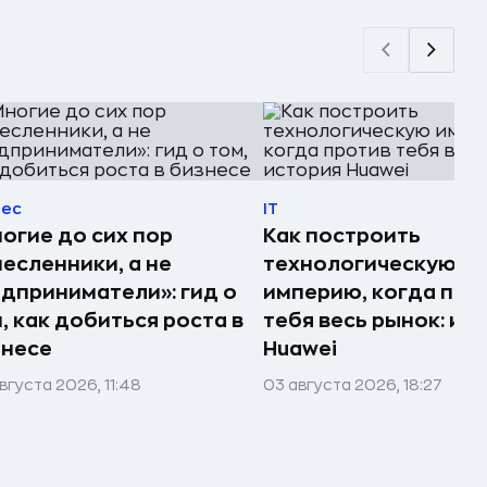
нес
IT
огие до сих пор
Как построить
есленники, а не
технологическую
дприниматели»: гид о
империю, когда про
, как добиться роста в
тебя весь рынок: ис
знесе
Huawei
вгуста 2026, 11:48
03 августа 2026, 18:27