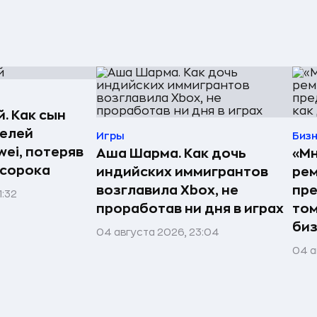
. Как сын
телей
Игры
Биз
ei, потеряв
Аша Шарма. Как дочь
«Мн
 сорока
индийских иммигрантов
рем
возглавила Xbox, не
пре
1:32
проработав ни дня в играх
том
би
04 августа 2026, 23:04
04 а