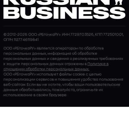
© 2012-2026 ООО «РБточкаРУ». ИНН 7729703526, КПП 772501001,
ОГРН 1127746119841
ООО «РБточкаРУ» является оператором по обработке
персональных данных, информация об обработке
персональных данных и сведения о реализуемых требованиях
к защите персональных данных отражены в
Политике в
отношении обработки персональных данных.
ООО «РБточкаРУ» использует файлы cookie с целью
персонализации сервисов и повышения удобства пользования
веб-сайтом. Если вы не хотите, чтобы ваши пользовательские
данные обрабатывались, пожалуйста, ограничьте их
использование в своём браузере.