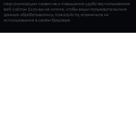
персонализации сервисов и повышения удобства пользования
веб-сайтом. Если вы не хотите, чтобы ваши пользовательские
данные обрабатывались, пожалуйста, ограничьте их
использование в своём браузере.