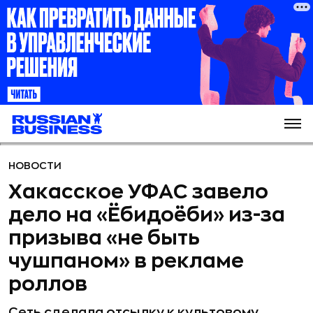
НОВОСТИ
Хакасское УФАС завело
дело на «Ёбидоёби» из-за
призыва «не быть
чушпаном» в рекламе
роллов
Сеть сделала отсылку к культовому