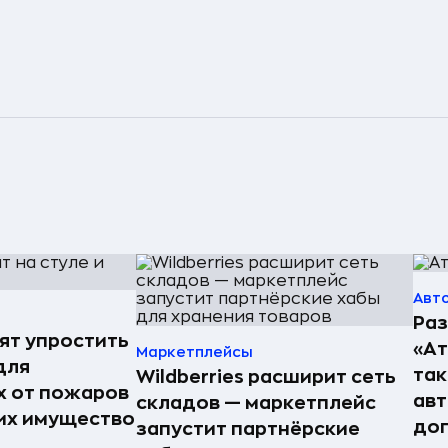
Авт
Раз
ят упростить
«А
Маркетплейсы
для
так
Wildberries расширит сеть
 от пожаров
авт
складов — маркетплейс
 их имущество
до
запустит партнёрские