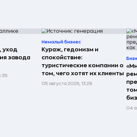
Немалый бизнес
, уход
Кураж, гедонизм и
рия завода
спокойствие:
Биз
туристические компании о
«Мн
том, чего хотят их клиенты
рем
8:35
пре
05 августа 2026, 13:28
том
би
04 а