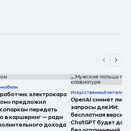
омобили
Искусственный интеллек
работчик электрокара
OpenAI снимет лими
том» предложил
запросы для ИИ:
сопаркам передать
бесплатная версия
о в каршеринг — ради
ChatGPT будет дост
полнительного дохода
без ограничений