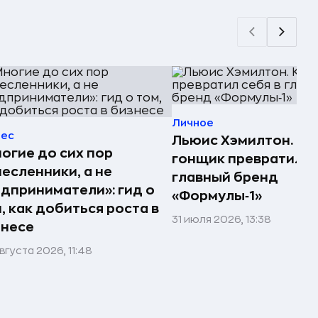
Личное
нес
Льюис Хэмилтон. Ка
огие до сих пор
гонщик превратил с
есленники, а не
главный бренд
дприниматели»: гид о
«Формулы‑1»
, как добиться роста в
31 июля 2026, 13:38
знесе
вгуста 2026, 11:48