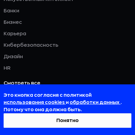
Банки
Бизнес
Карьера
Кибербезопасность
Дизайн
HR
Смотреть все
Это кнопка согласия с политикой
использования cookies
и
обработки данных
.
115432, г. Москва, вн. тер. г. муниципальный
Потому что она должна быть.
округ Даниловский, пр-кт Андропова, д. 18, к. 3
Понятно
team@rb.ru