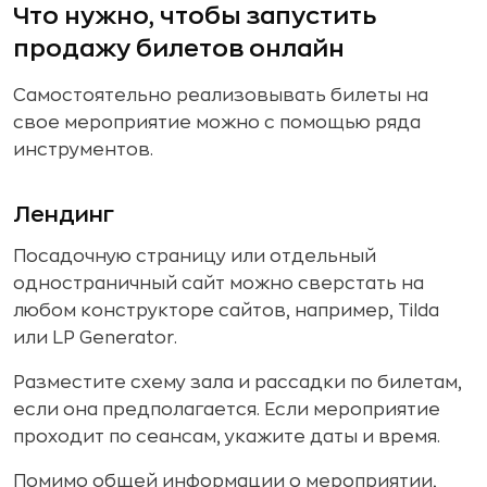
Что нужно, чтобы запустить
Afisha.ru
продажу билетов онлайн
Nethouse. События
Самостоятельно реализовывать билеты на
TicketTool.net
свое мероприятие можно с помощью ряда
Timepad
инструментов.
«Радарио»
Лендинг
AppEvent
«Единое поле»
Посадочную страницу или отдельный
одностраничный сайт можно сверстать на
Qtickets
любом конструкторе сайтов, например, Tilda
Biletum
или LP Generator.
Как повысить продажи билетов
Разместите схему зала и рассадки по билетам,
Рассылки
если она предполагается. Если мероприятие
проходит по сеансам, укажите даты и время.
Партнерские сети
Помимо общей информации о мероприятии,
Облачные технологии