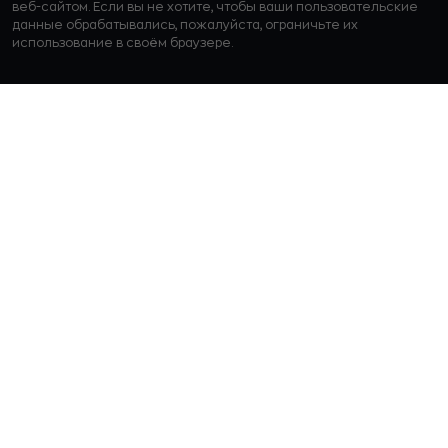
веб-сайтом. Если вы не хотите, чтобы ваши пользовательские
данные обрабатывались, пожалуйста, ограничьте их
использование в своём браузере.