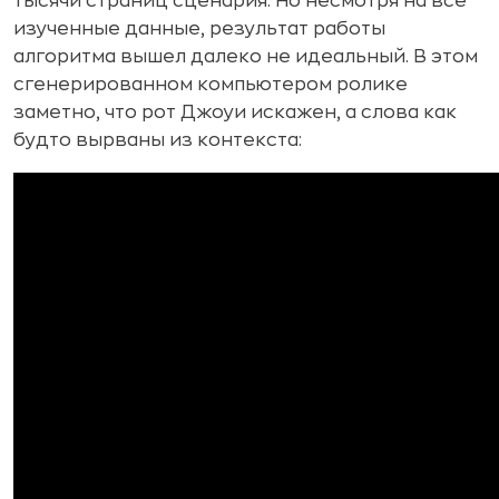
тысячи страниц сценария. Но несмотря на все
изученные данные, результат работы
алгоритма вышел далеко не идеальный. В этом
сгенерированном компьютером ролике
заметно, что рот Джоуи искажен, а слова как
будто вырваны из контекста: