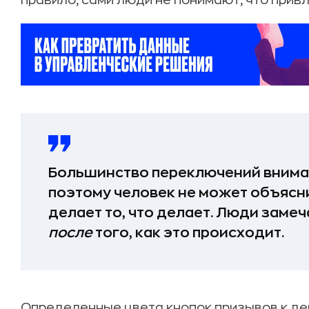
правило, сами люди не понимают, что привл
Большинство переключений внима
поэтому человек не может объясни
делает то, что делает. Люди замеч
после
того, как это происходит.
Определенные цвета кнопок призывов к де