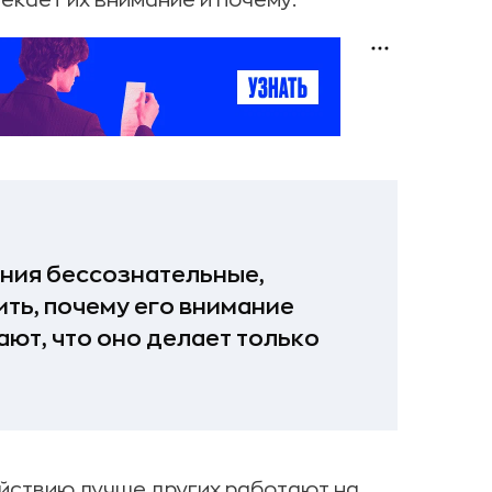
екает их внимание и почему.
ния бессознательные,
ть, почему его внимание
ают, что оно делает только
йствию лучше других работают на