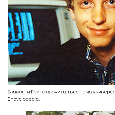
В юности Гейтс прочитал все тома универс
Encyclopedia.