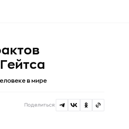
фактов
 Гейтса
человеке в мире
Поделиться: