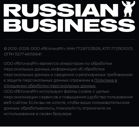
© 2012-2026 ООО «РБточкаРУ». ИНН 7729703526, КПП 772501001,
ОГРН 1127746119841
ООО «РБточкаРУ» является оператором по обработке
персональных данных, информация об обработке
персональных данных и сведения о реализуемых требованиях
к защите персональных данных отражены в
Политике в
отношении обработки персональных данных.
ООО «РБточкаРУ» использует файлы cookie с целью
персонализации сервисов и повышения удобства пользования
веб-сайтом. Если вы не хотите, чтобы ваши пользовательские
данные обрабатывались, пожалуйста, ограничьте их
использование в своём браузере.