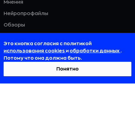
Мнения
Нейропрофайлы
Обзоры
Чек-листы
Это кнопка согласия с политикой
использования cookies
и
обработки данных
.
ТЕГИ
Потому что она должна быть.
Реклама
Понятно
Искусственный интеллект
Банки
Бизнес
Карьера
Кибербезопасность
Дизайн