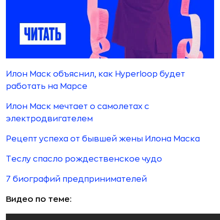
Илон Маск объяснил, как Hyperloop будет
работать на Марсе
Илон Маск мечтает о самолетах с
электродвигателем
Рецепт успеха от бывшей жены Илона Маска
Теслу спасло рождественское чудо
7 биографий предпринимателей
Видео по теме: