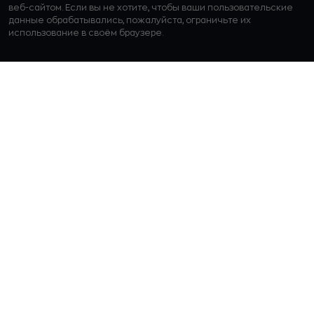
веб-сайтом. Если вы не хотите, чтобы ваши пользовательские
данные обрабатывались, пожалуйста, ограничьте их
использование в своём браузере.