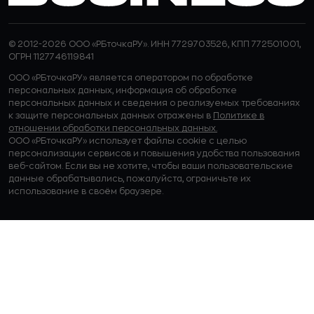
© 2012-2026 ООО «РБточкаРУ». ИНН 7729703526, КПП 772501001,
ОГРН 1127746119841
ООО «РБточкаРУ» является оператором по обработке
персональных данных, информация об обработке
персональных данных и сведения о реализуемых требованиях
к защите персональных данных отражены в
Политике в
отношении обработки персональных данных.
ООО «РБточкаРУ» использует файлы cookie с целью
персонализации сервисов и повышения удобства пользования
веб-сайтом. Если вы не хотите, чтобы ваши пользовательские
данные обрабатывались, пожалуйста, ограничьте их
использование в своём браузере.