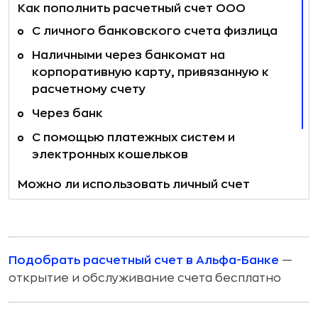
Как пополнить расчетный счет ООО
С личного банковского счета физлица
Наличными через банкомат на
корпоративную карту, привязанную к
расчетному счету
Через банк
С помощью платежных систем и
электронных кошельков
Можно ли использовать личный счет
вместо расчетного
Сколько денег можно положить на
расчетный счет
Подобрать расчетный счет в Альфа-Банке
—
Итоги
открытие и обслуживание счета бесплатно