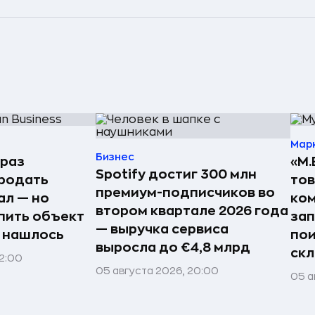
Мар
Бизнес
 раз
«М.
Spotify достиг 300 млн
родать
тов
премиум-подписчиков во
ал — но
ком
втором квартале 2026 года
пить объект
зап
— выручка сервиса
е нашлось
пои
выросла до €4,8 млрд
ск
22:00
05 августа 2026, 20:00
05 а