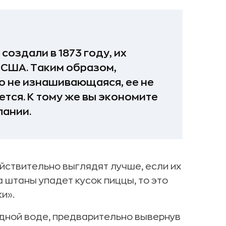
оздали в 1873 году, их
 США. Таким образом,
о не изнашивающаяся, ее не
ается. К тому же вы экономите
пании.
ействительно выглядят лучше, если их
а штаны упадет кусок пиццы, то это
и».
адной воде, предварительно вывернув