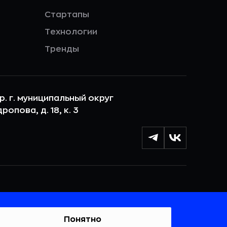
Стартапы
Технологии
Тренды
ер. г. муниципальный округ
опова, д. 18, к. 3
лы cookie с целью персонализации сервисов и
 веб-сайтом. Если вы не хотите, чтобы ваши
тывались, пожалуйста, ограничьте их использование в
Понятно