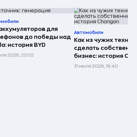
омобили
аккумуляторов для
Автомобили
ефонов до победы над
Как из чужих технол
la: история BYD
сделать собственн
юля 2026, 23:02
бизнес: история Ch
31 июля 2026, 16:40