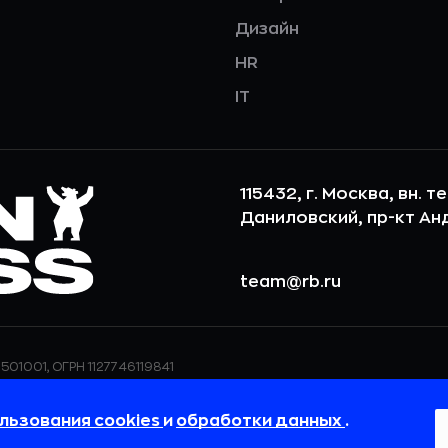
Дизайн
HR
IT
115432, г. Москва, вн. т
Даниловский, пр-кт Андр
team@rb.ru
501001, ОГРН 1127746119841
ерсональных данных,
ООО «РБточкаРУ» использует фай
дения о реализуемых
повышения удобства пользования
льзования cookies
и
обработки данных
.
 в
Политике в отношении
пользовательские данные обраба
своём браузере.