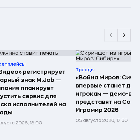
кетплейсы
Тренды
Видео» регистрирует
«Война Миров: Сиби
арный знак M.Job —
впервые станет дос
пания планирует
игрокам — демо-ве
устить сервис для
представят на Comi
ска исполнителей на
Игромир 2026
лады
05 августа 2026, 17:30
вгуста 2026, 18:00