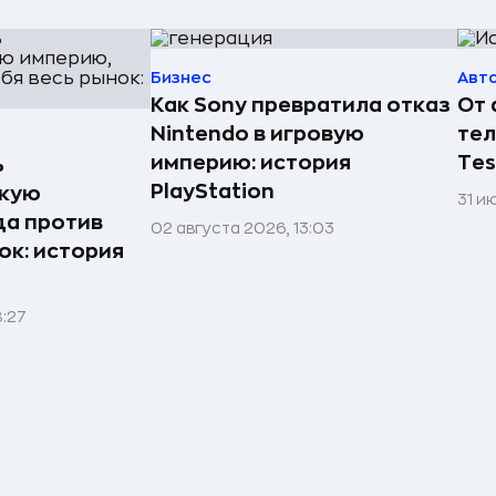
Бизнес
Авт
Как Sony превратила отказ
От 
Nintendo в игровую
тел
империю: история
Tes
ь
PlayStation
скую
31 и
да против
02 августа 2026, 13:03
ок: история
8:27