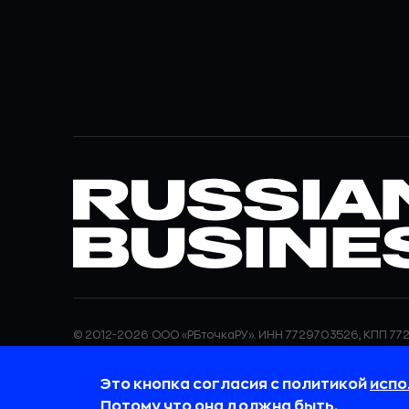
© 2012-2026 ООО «РБточкаРУ». ИНН 7729703526, КПП 772
ООО «РБточкаРУ» является оператором по обработке п
информация об обработке персональных данных и све
Это кнопка согласия с политикой
испо
требованиях к защите персональных данных отражены
обработки персональных данных.
Потому что она должна быть.