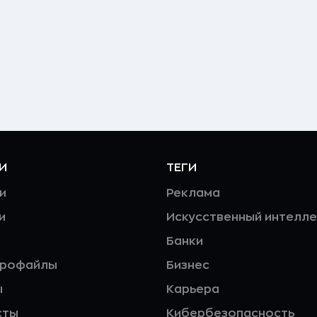
И
ТЕГИ
и
Реклама
и
Искусственный интелле
Банки
профайлы
Бизнес
ы
Карьера
сты
Кибербезопасность