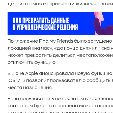
детей это может привнести жизненно важн
Приложение Find My Friends было запущено 
локацией «на час», «до конца дня» или «н
может прекратить делиться местоположени
отключить функцию.
В июне Apple анонсировала новую функцию 
iOS 17, и позволит пользователю сообщить 
места назначения.
Если пользователь не появится в заявленн
контактам будет отправлено их местополо
статус сотовой связи и время последней ак