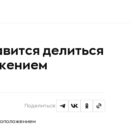
вится делиться
жением
Поделиться: