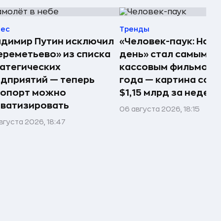
нес
Тренды
димир Путин исключил
«Человек-паук: Нов
реметьево» из списка
день» стал самым
атегических
кассовым фильмом 
дприятий — теперь
года — картина соб
ропорт можно
$1,15 млрд за недел
ватизировать
06 августа 2026, 18:15
вгуста 2026, 18:47