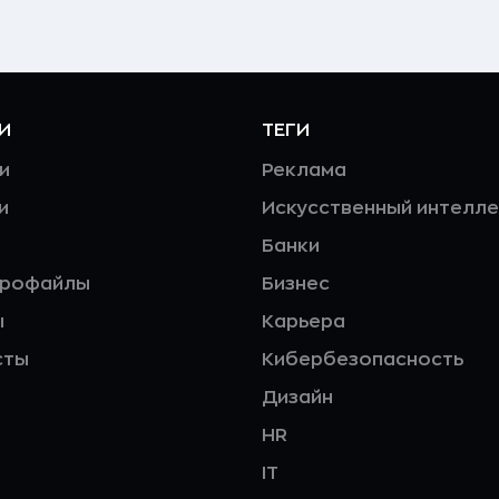
И
ТЕГИ
и
Реклама
и
Искусственный интелле
Банки
профайлы
Бизнес
ы
Карьера
сты
Кибербезопасность
Дизайн
HR
IT