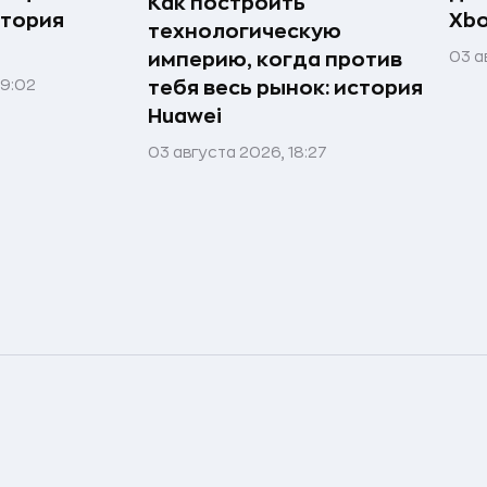
Как построить
стория
Xb
технологическую
03 а
империю, когда против
09:02
тебя весь рынок: история
Huawei
03 августа 2026, 18:27