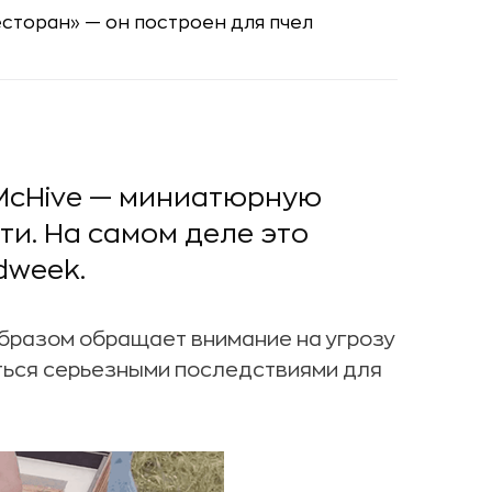
 McHive — миниатюрную
ти. На самом деле это
dweek.
образом обращает внимание на угрозу
ться серьезными последствиями для