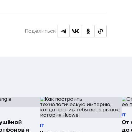
Поделиться:
IT
сушёной
От 
IT
ртфонов и
до 