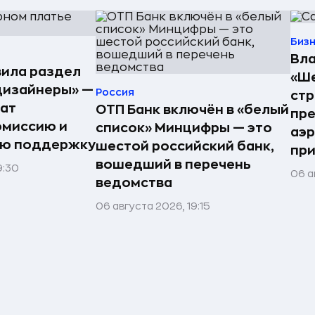
Биз
Вла
ила раздел
«Ше
дизайнеры» —
Россия
стр
ат
ОТП Банк включён в «белый
пре
омиссию и
список» Минцифры — это
аэ
ую поддержку
шестой российский банк,
при
вошедший в перечень
9:30
06 а
ведомства
06 августа 2026, 19:15