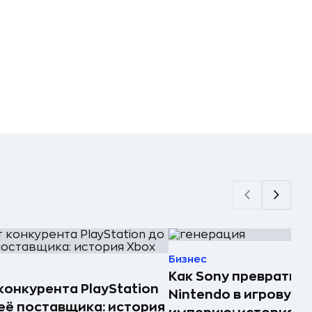
Бизнес
Как Sony превратила
конкурента PlayStation
Nintendo в игровую
её поставщика: история