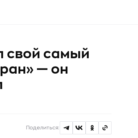
л свой самый
ран» — он
л
Поделиться: