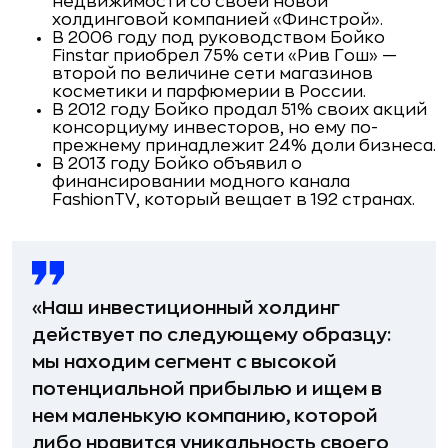
недвижимости со своей новой
холдинговой компанией «Финстрой».
В 2006 году под руководством Бойко
Finstar
приобрел
75% сети «Рив Гош» —
второй по величине сети магазинов
косметики и парфюмерии в России.
В 2012 году Бойко продал 51% своих акций
консорциуму инвесторов, но ему по-
прежнему принадлежит 24% доли бизнеса.
В 2013 году Бойко объявил о
финансировании модного канала
FashionTV, который вещает в 192 странах.
«Наш инвестиционный холдинг
действует по следующему образцу:
мы находим сегмент с высокой
потенциальной прибылью и ищем в
нем маленькую компанию, которой
либо нравится уникальность своего