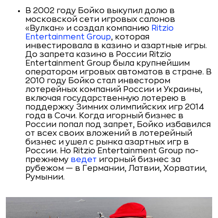
В 2002 году Бойко выкупил долю в
московской сети игровых салонов
«Вулкан» и создал компанию
Ritzio
Entertainment Group
, которая
инвестировала в казино и азартные игры.
До запрета казино в России Ritzio
Entertainment Group была крупнейшим
оператором игровых автоматов в стране. В
2010 году Бойко стал инвестором
лотерейных компаний России и Украины,
включая государственную лотерею в
поддержку Зимних олимпийских игр 2014
года в Сочи. Когда игорный бизнес в
России попал под запрет, Бойко избавился
от всех своих вложений в лотерейный
бизнес и ушел с рынка азартных игр в
России. Но Ritzio Entertainment Group по-
прежнему
ведет
игорный бизнес за
рубежом — в Германии, Латвии, Хорватии,
Румынии.