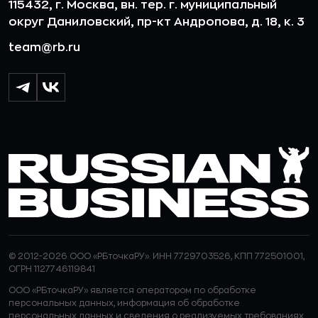
115432, г. Москва, вн. тер. г. муниципальный
округ Даниловский, пр-кт Андропова, д. 18, к. 3
team@rb.ru
© 2012-2026 ООО «РБточкаРУ». ИНН 7729703526, КПП 772501001,
ОГРН 1127746119841
ООО «РБточкаРУ» является оператором по обработке
персональных данных, информация об обработке
персональных данных и сведения о реализуемых требованиях