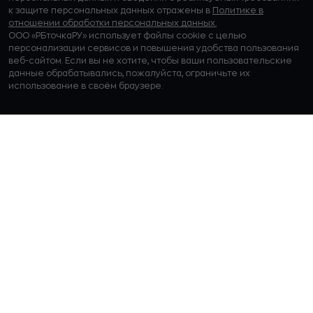
к защите персональных данных отражены в
Политике в
отношении обработки персональных данных.
ООО «РБточкаРУ» использует файлы cookie с целью
персонализации сервисов и повышения удобства пользования
веб-сайтом. Если вы не хотите, чтобы ваши пользовательские
данные обрабатывались, пожалуйста, ограничьте их
использование в своём браузере.