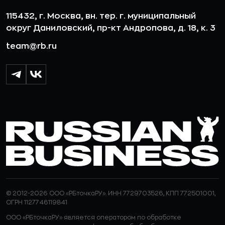
115432, г. Москва, вн. тер. г. муниципальный
округ Даниловский, пр-кт Андропова, д. 18, к. 3
team@rb.ru
© 2012-2026 ООО «РБточкаРУ». ИНН 7729703526, КПП 772501001,
ОГРН 1127746119841
ООО «РБточкаРУ» является оператором по обработке