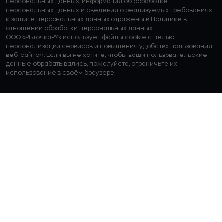
персональных данных, информация об обработке
персональных данных и сведения о реализуемых требованиях
к защите персональных данных отражены в
Политике в
отношении обработки персональных данных.
ООО «РБточкаРУ» использует файлы cookie с целью
персонализации сервисов и повышения удобства пользования
веб-сайтом. Если вы не хотите, чтобы ваши пользовательские
данные обрабатывались, пожалуйста, ограничьте их
использование в своём браузере.