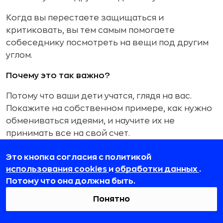
Когда вы перестаете защищаться и
критиковать, вы тем самым помогаете
собеседнику посмотреть на вещи под другим
углом.
Почему это так важно?
Потому что ваши дети учатся, глядя на вас.
Покажите на собственном примере, как нужно
обмениваться идеями, и научите их не
принимать все на свой счет.
Это кнопка согласия с политикой
Материалы по теме:
использования cookies
и
обработки данных
.
Потому что она должна быть.
Эти 10 материалов заставят вас
Понятно
поверить в новое поколение