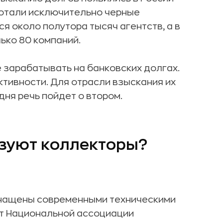
ботали исключительно черные
я около полутора тысяч агентств, а в
ько 80 компаний.
 зарабатывать на банковских долгах.
тивности. Для отрасли взыскания их
дня речь пойдет о втором.
ьзуют коллекторы?
нащены современными техническими
нт Национальной ассоциации