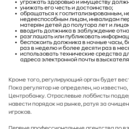
угрожать здоровью и имуществу должн
унижать его честь и достоинство;
обращаться к госпитализированным, 
недееспособным лицам, инвалидам пе
матерям детей до полутора лет и лицам
вводить должника в заблуждение отно
разглашать или публиковать информац
беспокоить должника в ночные часы, бо
раз в неделю и более десяти раз в мес
использовать технические средства д
адреса электронной почты взыскателя
Кроме того, регулирующий орган будет вес
Пока регулятор не определен, но известно,
Центробанку. Отраслевые лоббисты подде
навести порядок на рынке, ратуя за очище
игроков.
Первые профессиональные агентства по вз