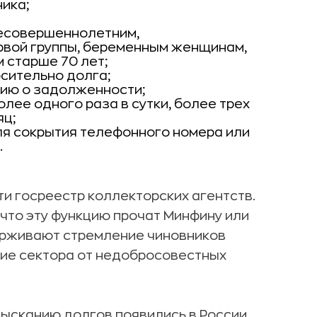
ика;
несовершеннолетним,
рвой группы, беременным женщинам,
 старше 70 лет;
сительно долга;
ию о задолженности;
лее одного раза в сутки, более трех
яц;
ля сокрытия телефонного номера или
.
ти госреестр коллекторских агентств.
 что эту функцию прочат Минфину или
рживают стремление чиновников
ние сектора от недобросовестных
ысканию долгов появились в России