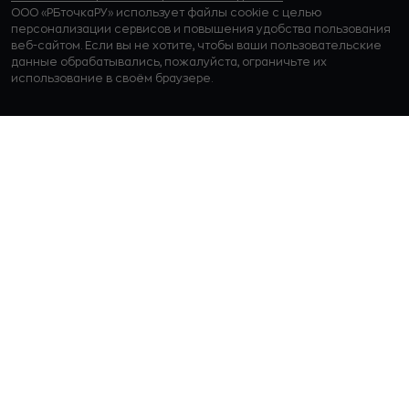
ООО «РБточкаРУ» использует файлы cookie с целью
персонализации сервисов и повышения удобства пользования
веб-сайтом. Если вы не хотите, чтобы ваши пользовательские
данные обрабатывались, пожалуйста, ограничьте их
использование в своём браузере.