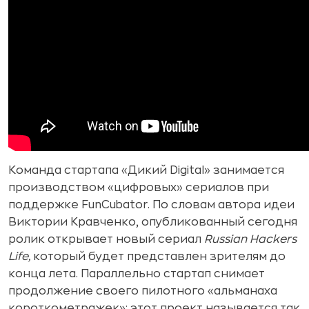
Команда стартапа «Дикий Digital» занимается
производством «цифровых» сериалов при
поддержке FunCubator. По словам автора идеи
Виктории Кравченко, опубликованный сегодня
ролик открывает новый сериал
Russian Hackers
Life,
который будет представлен зрителям до
конца лета. Параллельно стартап снимает
продолжение своего пилотного «альманаха
короткометражек»: этот проект называется так