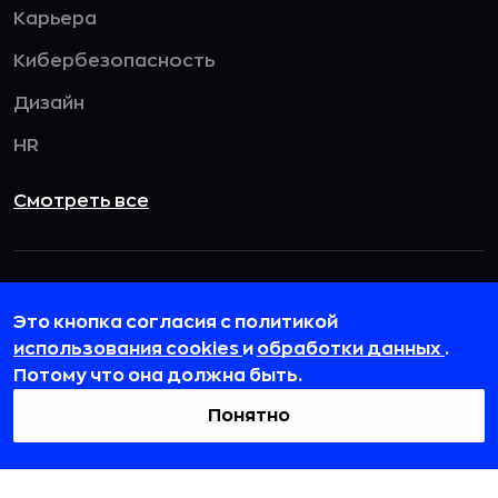
Карьера
Кибербезопасность
Дизайн
HR
Смотреть все
115432, г. Москва, вн. тер. г. муниципальный
округ Даниловский, пр-кт Андропова, д. 18, к. 3
Это кнопка согласия с политикой
использования cookies
и
обработки данных
.
team@rb.ru
Потому что она должна быть.
Понятно