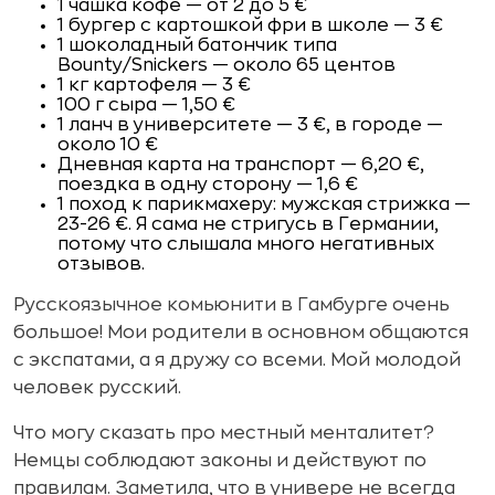
1 чашка кофе — от 2 до 5 €
1 бургер с картошкой фри в школе — 3 €
1 шоколадный батончик типа
Bounty/Snickers — около 65 центов
1 кг картофеля — 3 €
100 г сыра — 1,50 €
1 ланч в университете — 3 €, в городе —
около 10 €
Дневная карта на транспорт — 6,20 €,
поездка в одну сторону — 1,6 €
1 поход к парикмахеру: мужская стрижка —
23-26 €. Я сама не стригусь в Германии,
потому что слышала много негативных
отзывов.
Русскоязычное комьюнити в Гамбурге очень
большое! Мои родители в основном общаются
с экспатами, а я дружу со всеми. Мой молодой
человек русский.
Что могу сказать про местный менталитет?
Немцы соблюдают законы и действуют по
правилам. Заметила, что в универе не всегда