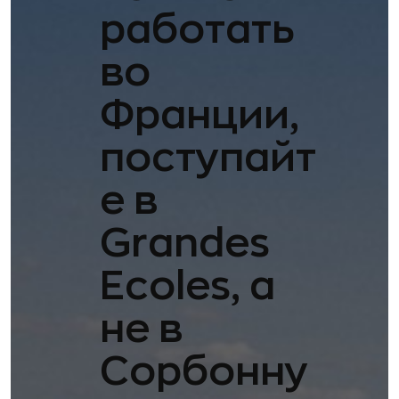
работать
во
Франции,
поступайт
е в
Grandes
Ecoles, а
не в
Сорбонну