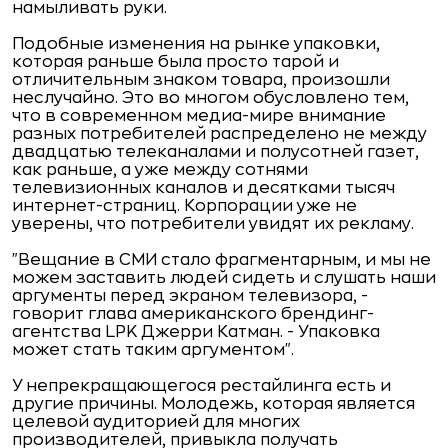
намыливать руки.
Подобные изменения на рынке упаковки,
которая раньше была просто тарой и
отличительным знаком товара, произошли
неслучайно. Это во многом обусловлено тем,
что в современном медиа-мире внимание
разных потребителей распределено не между
двадцатью телеканалами и полусотней газет,
как раньше, а уже между сотнями
телевизионных каналов и десятками тысяч
интернет-страниц. Корпорации уже не
уверены, что потребители увидят их рекламу.
"Вещание в СМИ стало фрагментарным, и мы не
можем заставить людей сидеть и слушать наши
аргументы перед экраном телевизора, -
говорит глава американского брендинг-
агентства LPK Джерри Катман. - Упаковка
может стать таким аргументом".
У непрекращающегося рестайлинга есть и
другие причины. Молодежь, которая является
целевой аудиторией для многих
производителей, привыкла получать