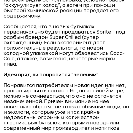
По всей видимости, упаковка, условно говоря,
"аккумулирует холод", а затем при помощи
быстрой химической реакции передает его
содержимому.
Сообщается, что в новых бутылках
первоначально будет продаваться Sprite - под
особым брендом Super Chilled (супер
охлажденный). Если эксперимент даст
положительные результаты, то новой
холодной упаковкой могут обзавестись Coca-
Cola, а также, возможно, некоторые марки
пива.
Идея вряд ли понравится "зеленым"
Понравится потребителям новая идея или нет,
прогнозировать сложно. Но, по крайней мере,
можно не сомневаться, что она не останется
незамеченной. Причем внимание на нее
наверняка обратят не только обычные люди, но
и экологи, которые уже и так крайне
недовольны огромным количеством
пластиковых бутылок, которыми наводнили
современный мир производители напитков.