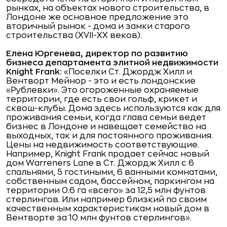
рынках, на объектах нового строительства, в
Лондоне же основное предложение это
вторичный рынок - дома и замки старого
строительства (XVII-XX веков).
Елена Юргенева, директор по развитию
бизнеса департамента элитной недвижимости
Knight Frank:
«Поселки Ст. Джордж Хилл и
Вентворт Мейнор - это и есть лондонские
«Рублевки». Это огороженные охраняемые
территории, где есть свои гольф, крикет и
сквош-клубы. Дома здесь используются как для
проживания семьи, когда глава семьи ведет
бизнес в Лондоне и навещает семейство на
выходных, так и для постоянного проживания.
Цены на недвижимость соответствующие.
Например, Knight Frank продает сейчас новый
дом Warreners Lane в Ст. Джордж Хилл с 6
спальнями, 5 гостиными, 6 ванными комнатами,
собственным садом, бассейном, паркингом на
территории 0.6 га «всего» за 12,5 млн фунтов
стерлингов. Или например близкий по своим
качественным характеристикам новый дом в
Вентворте за 10 млн фунтов стерлингов».