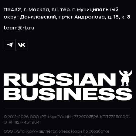
115432, г. Москва, вн. тер. г. муниципальный
округ Даниловский, пр-кт Андропова, д. 18, к. 3
team@rb.ru
© 2012-2026 ООО «РБточкаРУ». ИНН 7729703526, КПП 772501001,
ОГРН 1127746119841
ООО «РБточкаРУ» является оператором по обработке