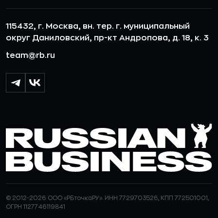
115432, г. Москва, вн. тер. г. муниципальный
округ Даниловский, пр-кт Андропова, д. 18, к. 3
team@rb.ru
© 2012-2026 ООО «РБточкаРУ». ИНН 7729703526, КПП 772501001,
ОГРН 1127746119841