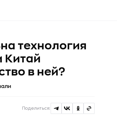
на технология
и Китай
ство в ней?
мали
Поделиться: