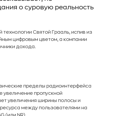
дания о суровую реальность
 технологии Святой Грааль, испив из
уйным цифровым цветом, а компании
очники дохода.
физические пределы радиоинтерфейса
е увеличение пропускной
чет увеличения ширины полосы и
 ресурса между пользователями на
G (или NR).