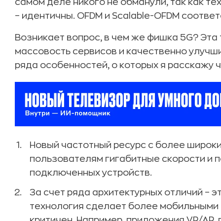
самом деле никого не обманули, так как те
– идентичны. OFDM и Scalable-OFDM соответ
Возникает вопрос, в чем же фишка 5G? Эт
массовость сервисов и качественно улучши
ряда особенностей, о которых я расскажу ч
Новый частотный ресурс с более широки
пользователям гигабитные скорости и
подключенных устройств.
За счет ряда архитектурных отличий – эт
технология сделает более мобильными т
критичен. Например, приложения VR/AR,