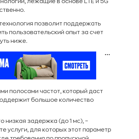
хнологии, лежащие в основе LTE и 5G
ственно.
а технология позволит поддержать
ть пользовательский опыт за счет
уть ниже.
ми полосами частот, который даст
 поддержит большое количество
о низкая задержка (до 1 мс), –
е услуги, для которых этот параметр
 где требования по пропускной