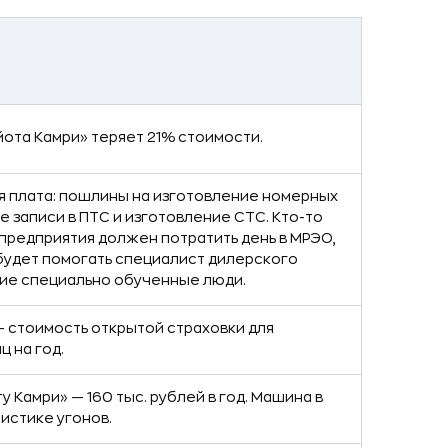
йота Камри» теряет 21% стоимости.
 плата: пошлины на изготовление номерных
е записи в ПТС и изготовление СТС. Кто-то
 предприятия должен потратить день в МРЭО,
будет помогать специалист дилерского
гие специально обученные люди.
— стоимость открытой страховки для
 на год.
у Камри» — 160 тыс. рублей в год. Машина в
истике угонов.