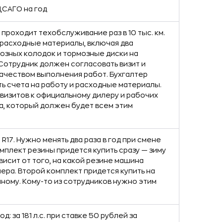
ДСАГО на год
проходит техобслуживание раз в 10 тыс. км.
и расходные материалы, включая два
озных колодок и тормозные диски на
Сотрудник должен согласовать визит и
качеством выполнения работ. Бухгалтер
ь счета на работу и расходные материалы.
 визитов к официальному дилеру и рабочих
а, который должен будет всем этим
 R17. Нужно менять два раза в год при смене
мплект резины придется купить сразу — зиму
ависит от того, на какой резине машина
ера. Второй комплект придется купить на
ному. Кому-то из сотрудников нужно этим
д: за 181 л.с. при ставке 50 рублей за