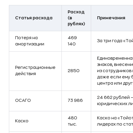
Расход
Статья расхода
(в
Примечания
рублях)
Потеря на
469
За три года «То
амортизации
140
Единовременная
знаков, внесени
Регистрационные
2850
из сотрудников
действия
даже если ему 
центра или дру
24 662 рублей 
ОСАГО
73 986
юридических лиц
480
Каско на «Тойот
Каско
тыс.
лидерах по стат