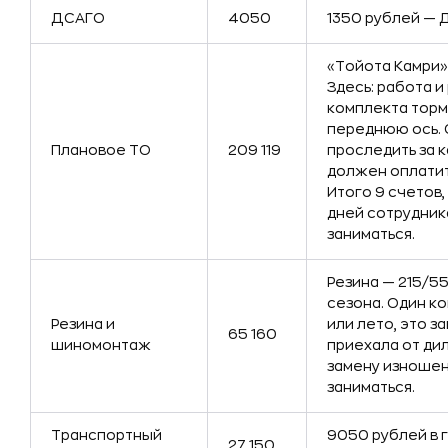
ДСАГО
4050
1350 рублей — 
«Тойота Камри» 
Здесь: работа 
комплекта торм
переднюю ось. 
Плановое ТО
209 119
проследить за 
должен оплатит
Итого 9 счетов,
дней сотрудник
заниматься.
Резина — 215/55
сезона. Один ко
Резина и
или лето, это з
65 160
шиномонтаж
приехала от дил
замену изношен
заниматься.
Транспортный
9050 рублей в го
27 150