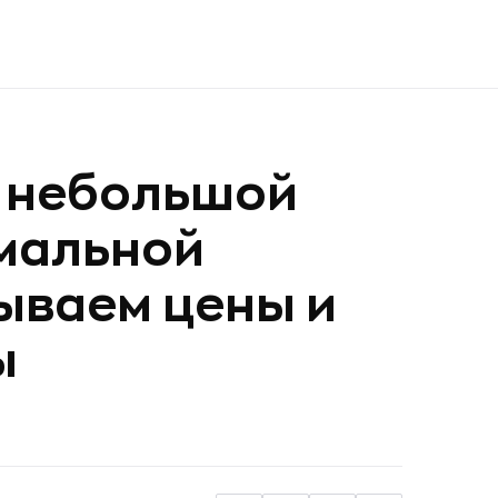
ь небольшой
имальной
ываем цены и
ы