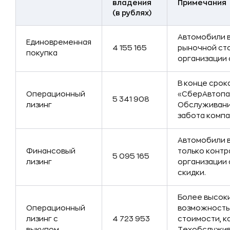
владения
Примечания
(в рублях)
Автомобили в
Единовременная
4 155 165
рыночной сто
покупка
организации 
В конце срок
Операционный
«СберАвтопар
5 341 908
лизинг
Обслуживани
забота компа
Автомобили в
Финансовый
только контр
5 095 165
лизинг
организации 
скидки.
Более высок
Операционный
возможность
лизинг с
4 723 953
стоимости, к
выкупом
Техобслужива