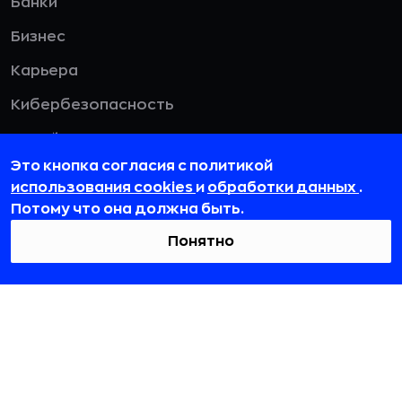
Банки
Бизнес
Карьера
Кибербезопасность
Дизайн
Это кнопка согласия с политикой
HR
использования cookies
и
обработки данных
.
Потому что она должна быть.
Смотреть все
Понятно
115432, г. Москва, вн. тер. г. муниципальный
округ Даниловский, пр-кт Андропова, д. 18, к. 3
team@rb.ru