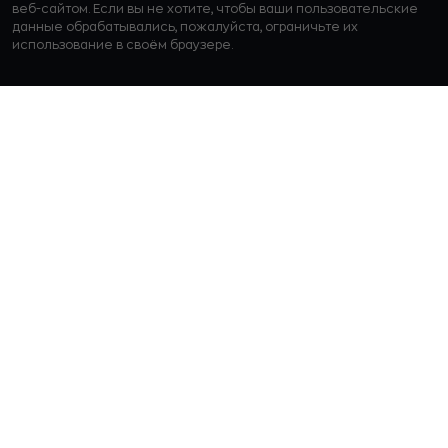
веб-сайтом. Если вы не хотите, чтобы ваши пользовательские
данные обрабатывались, пожалуйста, ограничьте их
использование в своём браузере.