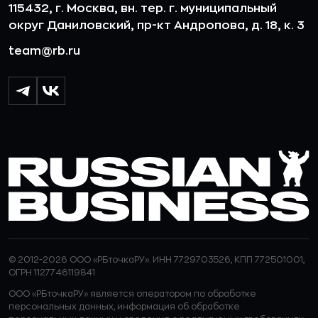
115432, г. Москва, вн. тер. г. муниципальный
округ Даниловский, пр-кт Андропова, д. 18, к. 3
team@rb.ru
© 2012-2026 ООО «РБточкаРУ». ИНН 7729703526, КПП 772501001,
ОГРН 1127746119841
ООО «РБточкаРУ» является оператором по обработке
персональных данных, информация об обработке