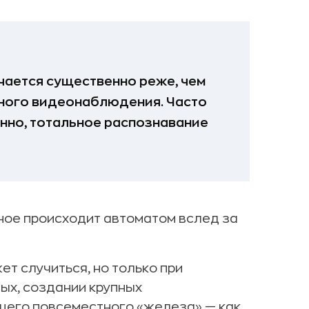
чается существенно реже, чем
ного видеонаблюдения. Часто
енно, тотальное распознавание
ное происходит автоматом вслед за
т случиться, но только при
ых, создании крупных
щего повсеместного «железа» — как