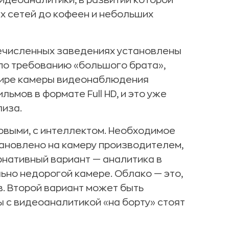
видеоаналитики, в развитии которой
ых сетей до кофеен и небольших
речисленных заведениях установлены
по требованию «большого брата»,
 мире камеры видеонаблюдения
ьмов в формате Full HD, и это уже
лиза.
овыми, с интеллектом. Необходимое
ановлено на камеру производителем,
ернативный вариант — аналитика в
ьно недорогой камере. Облако — это,
в. Второй вариант может быть
ы с видеоаналитикой «на борту» стоят