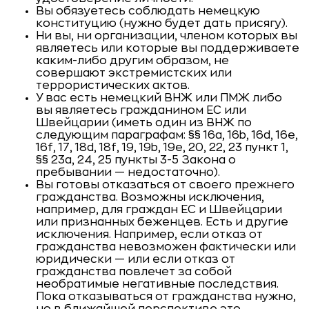
Вы обязуетесь соблюдать немецкую
конституцию (нужно будет дать присягу).
Ни вы, ни организации, членом которых вы
являетесь или которые вы поддерживаете
каким-либо другим образом, не
совершают экстремистских или
террористических актов.
У вас есть немецкий ВНЖ или ПМЖ либо
вы являетесь гражданином ЕС или
Швейцарии (иметь один из ВНЖ по
следующим параграфам: §§ 16a, 16b, 16d, 16e,
16f, 17, 18d, 18f, 19, 19b, 19e, 20, 22, 23 пункт 1,
§§ 23a, 24, 25 пункты 3-5 Закона о
пребывании — недостаточно).
Вы готовы отказаться от своего прежнего
гражданства. Возможны исключения,
например, для граждан ЕС и Швейцарии
или признанных беженцев. Есть и другие
исключения. Например, если отказ от
гражданства невозможен фактически или
юридически — или если отказ от
гражданства повлечет за собой
необратимые негативные последствия.
Пока отказываться от гражданства нужно,
но в ближайшей перспективе это