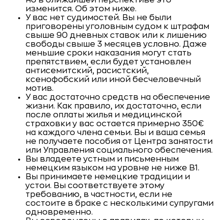
изменится. Об этом ниже.
У вас нет судимостей. Вы не были
приговорены уголовным судом к штрафам
свыше 90 дневных ставок или к лишению
свободы свыше 3 месяцев условно. Даже
меньшие сроки наказания могут стать
препятствием, если будет установлен
антисемитский, расистский,
ксенофобский или иной бесчеловечный
мотив.
У вас достаточно средств на обеспечение
жизни. Как правило, их достаточно, если
после оплаты жилья и медицинской
страховки у вас остается примерно 350€
на каждого члена семьи. Вы и ваша семья
не получаете пособия от Центра занятости
или Управления социального обеспечения.
Вы владеете устным и письменным
немецким языком на уровне не ниже B1.
Вы принимаете немецкие традиции и
устои. Вы соответствуете этому
требованию, в частности, если не
состоите в браке с несколькими супругами
одновременно.