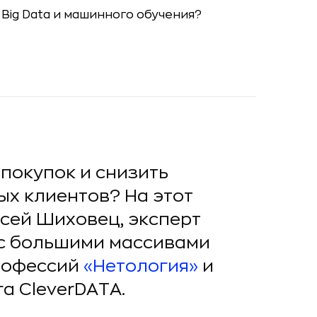
 покупок и снизить
х клиентов? На этот
ксей Шиховец, эксперт
ы с большими массивами
профессий
«Нетология»
и
а CleverDATA.