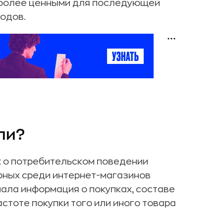
иболее ценными для последующей
одов.
ли?
х о потребительском поведении
рных среди интернет-магазинов
опала информация о покупках, составе
астоте покупки того или иного товара