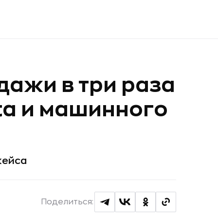
дажи в три раза
ta и машинного
кейса
Поделиться: