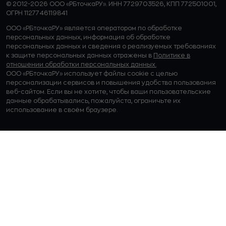
© 2012-2026 ООО «РБточкаРУ». ИНН 7729703526, КПП 772501001,
ОГРН 1127746119841
ООО «РБточкаРУ» является оператором по обработке
персональных данных, информация об обработке
персональных данных и сведения о реализуемых требованиях
к защите персональных данных отражены в
Политике в
отношении обработки персональных данных.
ООО «РБточкаРУ» использует файлы cookie с целью
персонализации сервисов и повышения удобства пользования
веб-сайтом. Если вы не хотите, чтобы ваши пользовательские
данные обрабатывались, пожалуйста, ограничьте их
использование в своём браузере.