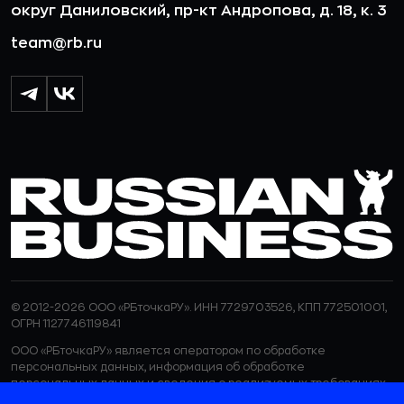
округ Даниловский, пр-кт Андропова, д. 18, к. 3
team@rb.ru
© 2012-2026 ООО «РБточкаРУ». ИНН 7729703526, КПП 772501001,
ОГРН 1127746119841
ООО «РБточкаРУ» является оператором по обработке
персональных данных, информация об обработке
персональных данных и сведения о реализуемых требованиях
к защите персональных данных отражены в
Политике в