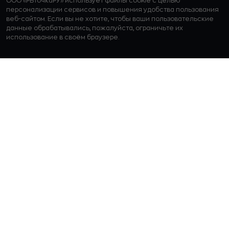
ООО «РБточкаРУ» использует файлы cookie с целью
персонализации сервисов и повышения удобства пользования
веб-сайтом. Если вы не хотите, чтобы ваши пользовательские
данные обрабатывались, пожалуйста, ограничьте их
использование в своём браузере.