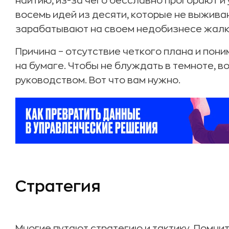
наитию, из-за чего бесславно прогорают и у
восемь идей из десяти, которые не выживаю
зарабатывают на своем недобизнесе жалк
Причина – отсутствие четкого плана и поним
на бумаге. Чтобы не блуждать в темноте, 
руководством. Вот что вам нужно.
Стратегия
Многие путают стратегию и тактику. Помнит