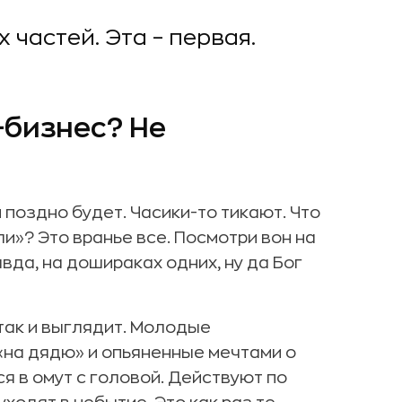
 частей. Эта – первая.
T-бизнес? Не
 поздно будет. Часики-то тикают. Что
и»? Это вранье все. Посмотри вон на
авда, на дошираках одних, ну да Бог
 так и выглядит. Молодые
на дядю» и опьяненные мечтами о
я в омут с головой. Действуют по