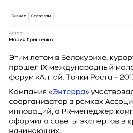
Бизнес
Стартапы
Автор:
Мария Грищенко
Этим летом в Белокурихе, курор
прошел IX международный мол
форум «Алтай. Точки Роста – 201
Компания «
Энтерра
» участвова
соорганизатор в рамках Ассоц
инноваций, а PR-менеджер ком
оформила советы экспертов в к
начинающих.