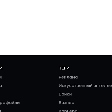
И
ТЕГИ
и
Реклама
и
Искусственный интелле
Банки
профайлы
Бизнес
ы
Карьера