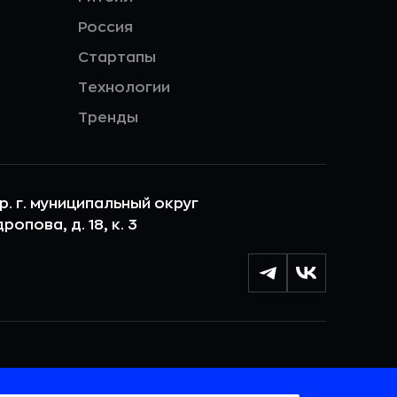
Россия
Стартапы
Технологии
Тренды
ер. г. муниципальный округ
опова, д. 18, к. 3
лы cookie с целью персонализации сервисов и
 веб-сайтом. Если вы не хотите, чтобы ваши