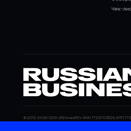
Чек-ли
© 2012-2026 ООО «РБточкаРУ». ИНН 7729703526, КПП 772
ООО «РБточкаРУ» является оператором по обработке п
информация об обработке персональных данных и све