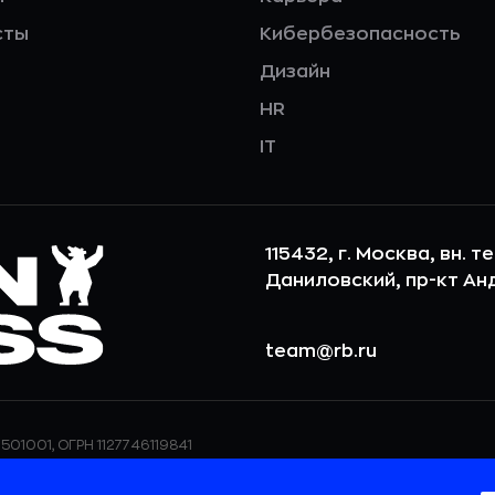
сты
Кибербезопасность
Дизайн
HR
IT
115432, г. Москва, вн. т
Даниловский, пр-кт Андр
team@rb.ru
501001, ОГРН 1127746119841
ерсональных данных,
ООО «РБточкаРУ» использует фай
дения о реализуемых
повышения удобства пользования